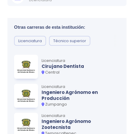
• Separa y agrupa las funciones y operaciones en áreas
Actualizado:
5 de feb, 2025
Ver ficha técnica
*Para obtener la versión más actualizada, recomendamos
específicas.
contactar a la U usando nuestro formulario de contacto.
Otras carreras de esta institución:
*Para obtener la versión más actualizada, recomendamos
contactar a la U usando nuestro formulario de contacto.
Licenciatura
Técnico superior
Licenciatura
Cirujano Dentista
Central
Licenciatura
Ingeniero Agrónomo en
Producción
Zumpango
Licenciatura
Ingeniero Agrónomo
Zootecnista
Temascaltepec