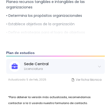
Planea recursos tangibles e intangibles de las
organizaciones
• Determina los propósitos organizacionales
• Establece objetivos de la organización
• Define estrategias para el logro de objetivos
• Establece tácticas para el logro de estrategias
• Define presupuestos para ejercer las actividades
Plan de estudios
organizacionales
• Programa actividades en relación al tiempo de
Sede
Central
ejecución para el logro de los
Licenciatura
objetivos.
Actualizado:
5 de feb, 2025
Ver ficha técnica
• Establece políticas organizacionales
• Diseña los procedimientos para desarrollar
*Para obtener la versión más actualizada, recomendamos
eficientemente las actividades de la organización.
contactar a la U usando nuestro formulario de contacto.
Organiza recursos de una organización