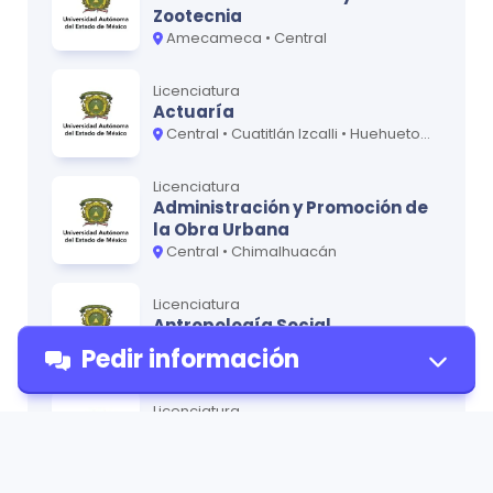
Zootecnia
Amecameca • Central
Licenciatura
Actuaría
Central • Cuatitlán Izcalli • Huehuetoca • Valle de Chalco
Licenciatura
Administración y Promoción de
la Obra Urbana
Central • Chimalhuacán
Licenciatura
Antropología Social
Central
Pedir información
Licenciatura
Arqueología
Tenancingo
Pedir