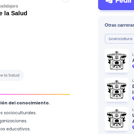
Pedir
adalajara
e la Salud
Otras carreras
Licenciatura
e la Salud
ción del conocimiento.
es socioculturales.
rganizaciones.
tos educativos.