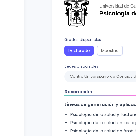
Curso vocacional
Ciencias Sociales
Universidad de Gu
Psicología d
Ingenierías y Arquitectura
Letras
Grados disponibles
Recursos Naturales
Doctorado
Maestría
Sedes disponibles
Centro Universitario de Cencias d
Descripción
Líneas de generación y aplica
Psicología de la salud y factor
Psicología de la salud en las o
Psicología de la salud en ámbi