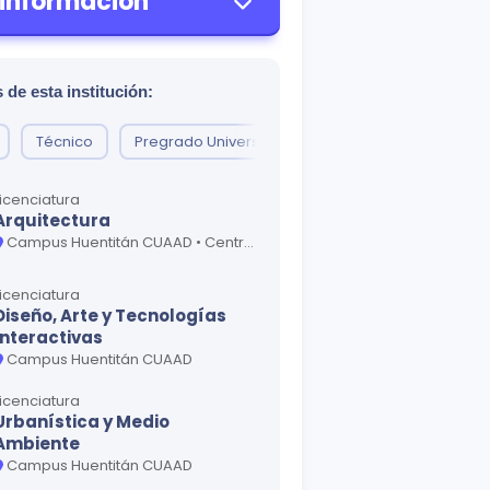
 información
 de esta institución:
Técnico
Pregrado Universitario
Técnico superior
Licenciatura
Arquitectura
Campus Huentitán CUAAD • Centro Universitario de Tonalá • Centro Universitario de la Costa
Licenciatura
Diseño, Arte y Tecnologías
Interactivas
Campus Huentitán CUAAD
Licenciatura
Urbanística y Medio
Ambiente
Campus Huentitán CUAAD