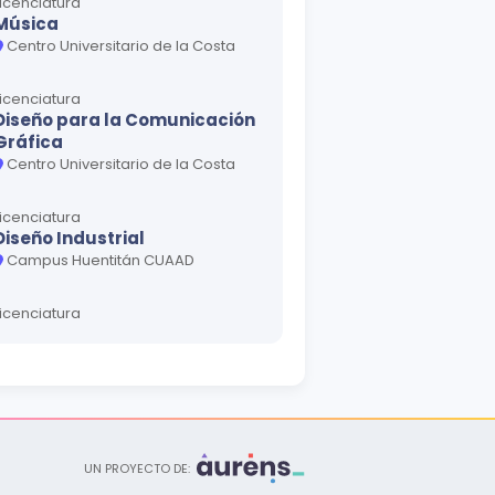
Licenciatura
Música
Centro Universitario de la Costa
Licenciatura
Diseño para la Comunicación
Gráfica
Centro Universitario de la Costa
Licenciatura
Diseño Industrial
Campus Huentitán CUAAD
Licenciatura
Diseño de Interiores y
Ambientación
Campus Huentitán CUAAD
Licenciatura
Artes Visuales para la
Expresión Fotográfica
UN PROYECTO DE:
Campus Huentitán CUAAD • Centro Universitario de la Costa