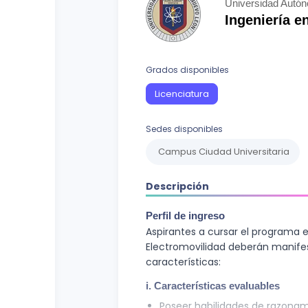
Curso vocacional
Ciencias Sociales
Universidad Autó
Ingeniería e
Ingenierías y Arquitectura
Letras
Grados disponibles
Recursos Naturales
Licenciatura
Sedes disponibles
Campus Ciudad Universitaria
Descripción
Perfil de ingreso
Aspirantes a cursar el programa 
Electromovilidad deberán manifest
características:
i. Características evaluables
Poseer habilidades de razona