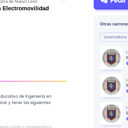
Pedir
noma de Nuevo León
n Electromovilidad
Otras carreras
Licenciatura
educativo de Ingeniería en
ar y tener las siguientes
miento lógico-matemático.