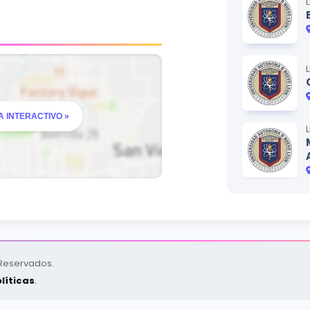
 INTERACTIVO »
 Reservados.
líticas
.